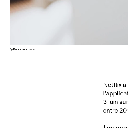
© Kaboompics.com
Netflix 
l’applic
3 juin su
entre 20
Les prem