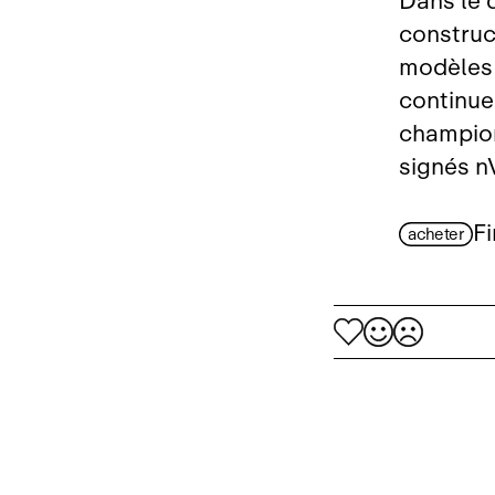
Dans le 
construc
modèles 
continue
champion
signés nV
Fi
acheter