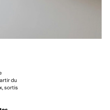
e
artir du
, sortis
ptes