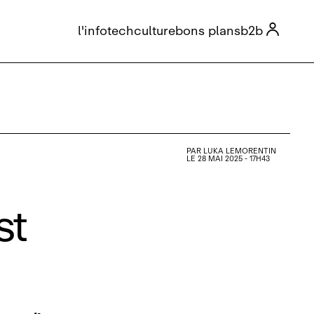

l'info
tech
culture
bons plans
b2b
PAR
LUKA LEMORENTIN
LE 28 MAI 2025 - 17H43
st