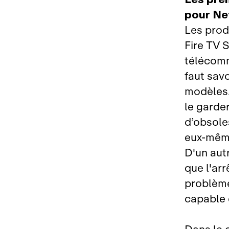
pour Net
Les produ
Fire TV S
télécomm
faut sav
modèles.
le garder
d’obsole
eux‑même
D'un autr
que l'arr
problème
capable 