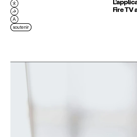
L’applic

Fire TV 
⮫
A
soutenir