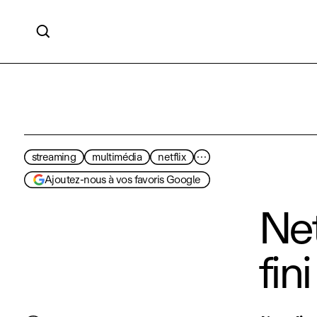

streaming
multimédia
netflix
···
Ajoutez-nous à vos favoris Google
Net
fin