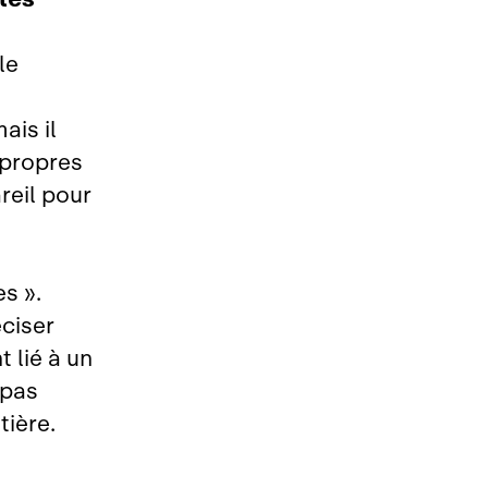
le
ais il
 propres
reil pour
s ».
éciser
 lié à un
 pas
tière.