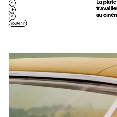
La plate

travaill
⮫
au ciné
A
soutenir