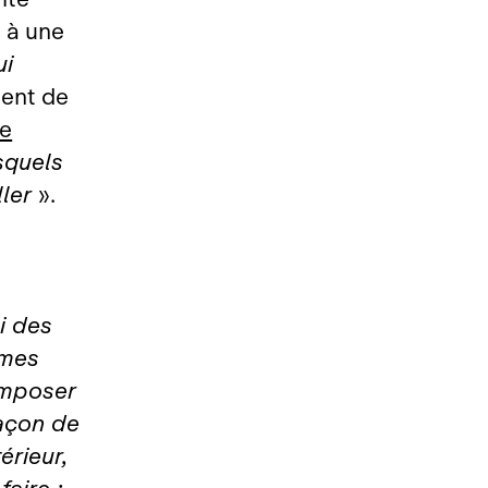
 à une
ui
dent de
e
squels
ller
».
i des
 mes
imposer
façon de
érieur,