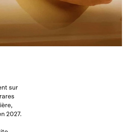
ent sur
 rares
ière,
n 2027.
ite