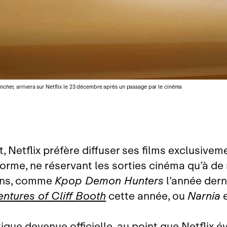
cher, arrivera sur Netflix le 23 décembre après un passage par le cinéma
t, Netflix préfère diffuser ses films exclusivem
forme, ne réservant les sorties cinéma qu’à de
ons, comme
Kpop Demon Hunters
l’année dern
ntures of Cliff Booth
cette année, ou
Narnia
e
ique devenue officielle, au point que Netflix év