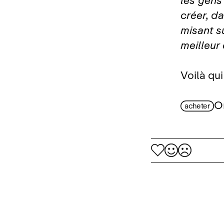
les gens
créer, d
misant su
meilleur
Voilà qui
O
acheter