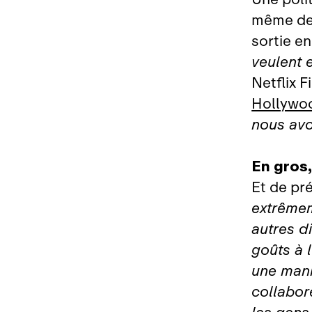
même de 
sortie en
veulent 
Netflix F
Hollywo
nous avo
En gros,
Et de pré
extrêmem
autres d
goûts à 
une mani
collabore