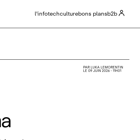

l'info
tech
culture
bons plans
b2b
PAR
LUKA LEMORENTIN
LE 09 JUIN 2026 - 11H01
ma