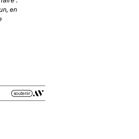
aire :
un, en
e
soutenir