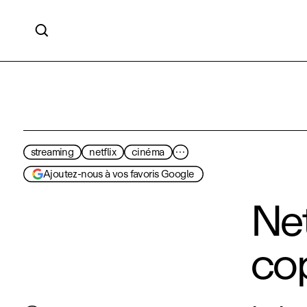

streaming
netflix
cinéma
···
Ajoutez-nous à vos favoris Google
Net
cop