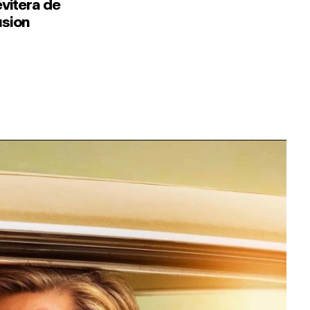
évitera de
usion