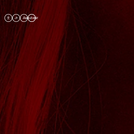

⮫
A
soutenir