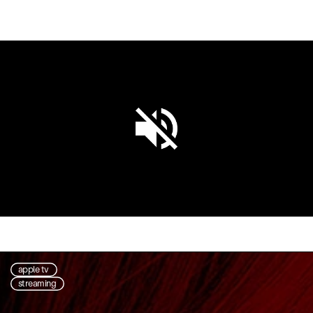
Unmute
Settings
apple tv
streaming