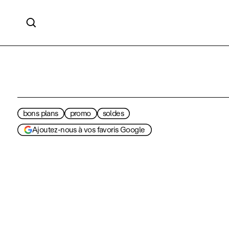

bons plans
promo
soldes
Ajoutez-nous à vos favoris Google