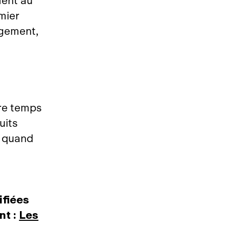
ent au
mier
agement,
ore temps
uits
e quand
:
ifiées
nt :
Les