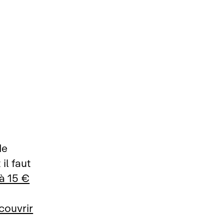
de
il faut
à 15 €
couvrir