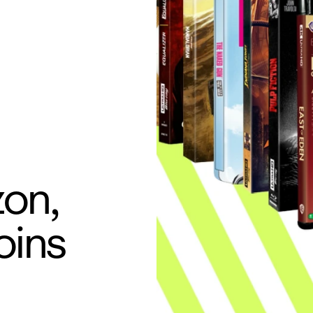
on,
oins