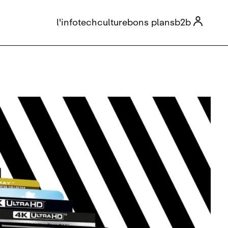

l'info
tech
culture
bons plans
b2b