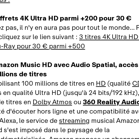
offrets 4K Ultra HD parmi +200 pour 30 €
ez pas, il n'y en aura pas pour tout le monde… 
 cliquez sur le lien suivant :
3 titres 4K Ultra H
u‑Ray pour 30 € parmi +500
mazon Music HD avec Audio Spatial, accès i
llions de titres
lisant 100 millions de titres en
HD
(qualité
C
s en qualité Ultra HD (jusqu'à 24 bits/192 kHz)
de titres en
Dolby Atmos
ou
360 Reality Audi
té d'écouter hors ligne et une compatibilité a
lexa, le service de
streaming
musical Amazo
d s'est imposé dans le paysage de la