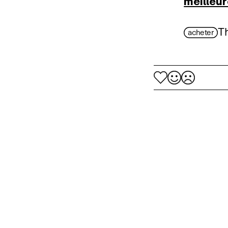
meilleu
Th
acheter