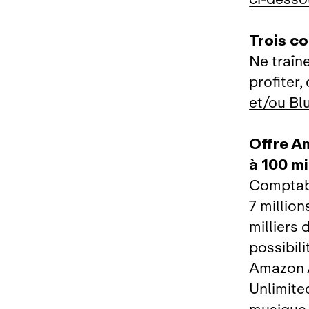
Trois c
Ne traîn
profiter,
et/ou Bl
Offre A
à 100 mi
Comptabi
7 million
milliers 
possibili
Amazon A
Unlimite