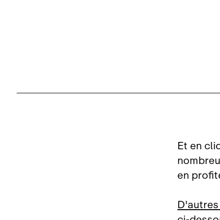
Et en cli
nombreux 
en profite
D'autres
ci‑desso