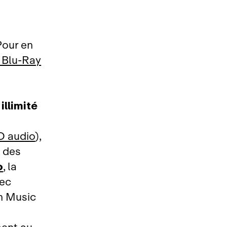
Pour en
D Blu‑Ray
llimité
D audio
),
, des
o
, la
vec
n Music