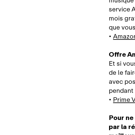
musique
service 
mois gra
que vou
•
Amazon
Offre A
Et si vo
de le fai
avec pos
pendant 
•
Prime 
Pour ne 
par la r