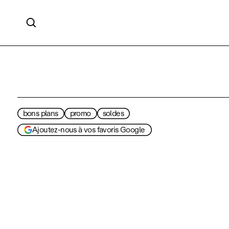

bons plans
promo
soldes
Ajoutez-nous à vos favoris Google