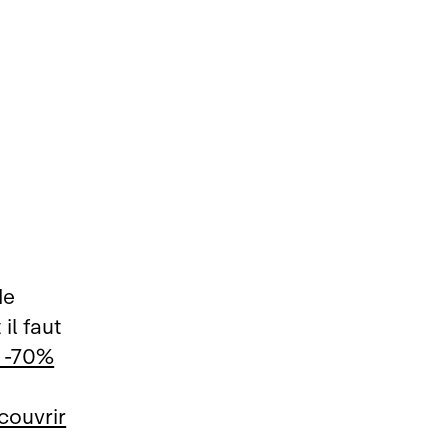
de
il faut
à ‑70%
couvrir