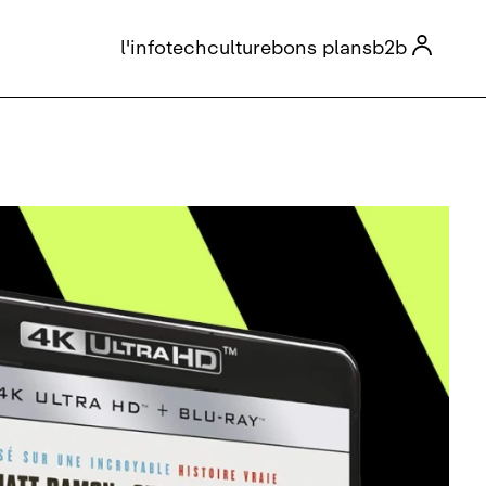

l'info
tech
culture
bons plans
b2b