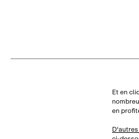
Et en cli
nombreux 
en profite
D'autres
ci‑desso