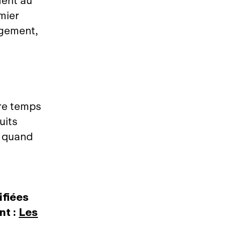
ent au
mier
agement,
ore temps
uits
e quand
:
ifiées
nt :
Les