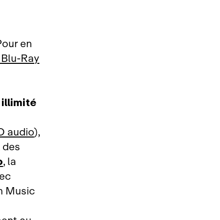
Pour en
D Blu‑Ray
llimité
D audio
),
, des
o
, la
vec
n Music