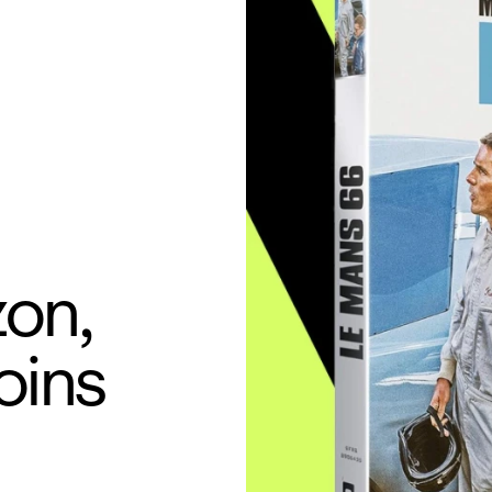
on,
oins