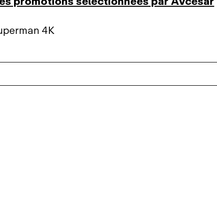
res promotions sélectionnées par AVcesar
uperman 4K