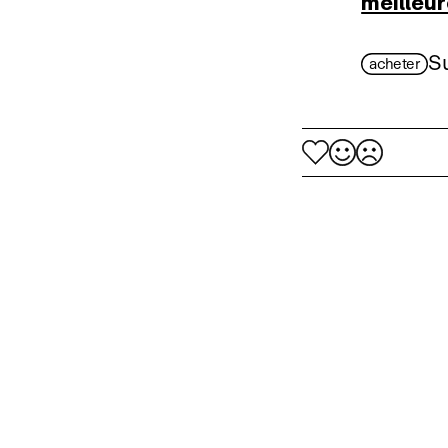
meilleu
S
acheter