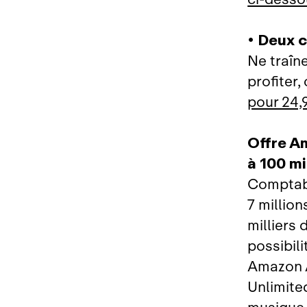
• Deux c
Ne traîn
profiter,
pour 24,
Offre A
à 100 mi
Comptabi
7 million
milliers 
possibili
Amazon A
Unlimite