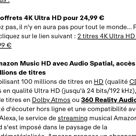
offrets 4K Ultra HD pour 24,99 €
ez pas, il n'y en aura pas pour tout le monde… 
 cliquez sur le lien suivant :
2 titres 4K Ultra H
99 €
mazon Music HD avec Audio Spatial, accès i
llions de titres
lisant 100 millions de titres en
HD
(qualité
C
s en qualité Ultra HD (jusqu'à 24 bits/192 kHz)
de titres en
Dolby Atmos
ou
360 Reality Audi
té d'écouter hors ligne et une compatibilité a
lexa, le service de
streaming
musical Amazo
d s'est imposé dans le paysage de la