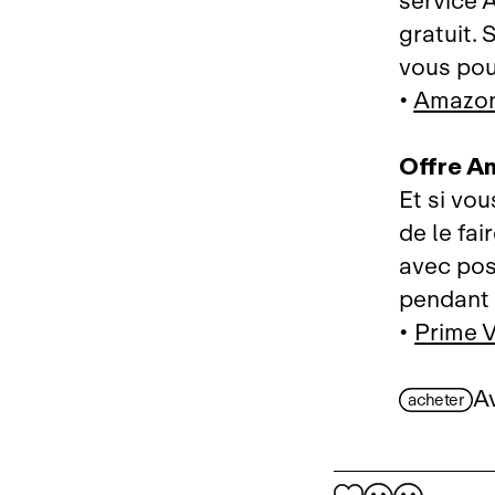
service 
gratuit.
vous po
•
Amazon
Offre A
Et si vo
de le fai
avec pos
pendant 
•
Prime 
Av
acheter