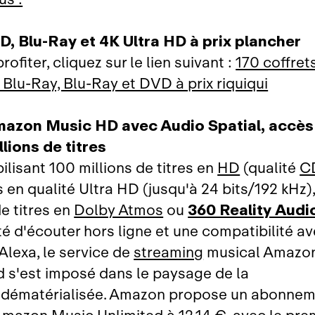
D, Blu‑Ray et 4K Ultra HD à prix plancher
rofiter, cliquez sur le lien suivant :
170 coffret
 Blu‑Ray, Blu-Ray et DVD à prix riquiqui
mazon Music HD avec Audio Spatial, accès i
llions de titres
lisant 100 millions de titres en
HD
(qualité
C
s en qualité Ultra HD (jusqu'à 24 bits/192 kHz)
de titres en
Dolby Atmos
ou
360 Reality Audi
té d'écouter hors ligne et une compatibilité a
lexa, le service de
streaming
musical Amazo
d s'est imposé dans le paysage de la
 dématérialisée. Amazon propose un abonnem