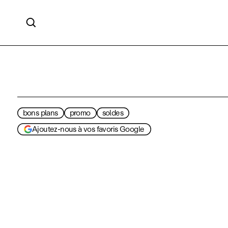

bons plans
promo
soldes
Ajoutez-nous à vos favoris Google