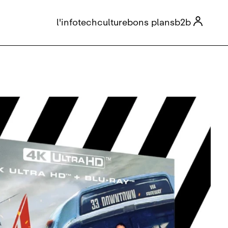

l'info
tech
culture
bons plans
b2b