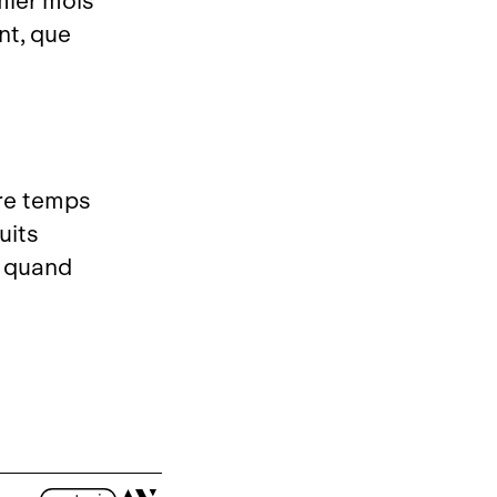
mier mois
nt, que
ore temps
uits
e quand
: