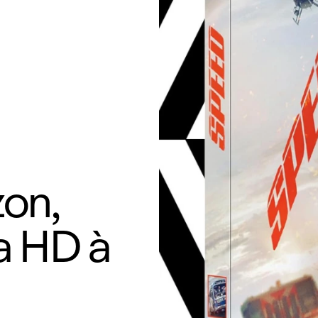
on,
ra HD à