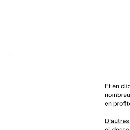
Et en cli
nombreux 
en profite
D'autres
ci‑desso