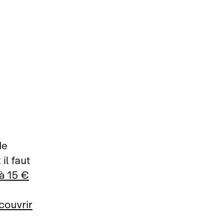
de
il faut
à 15 €
couvrir