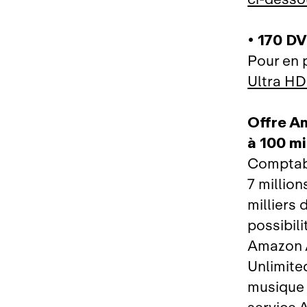
• 170 DV
Pour en p
Ultra HD
Offre A
à 100 mi
Comptabi
7 million
milliers 
possibili
Amazon A
Unlimite
musique