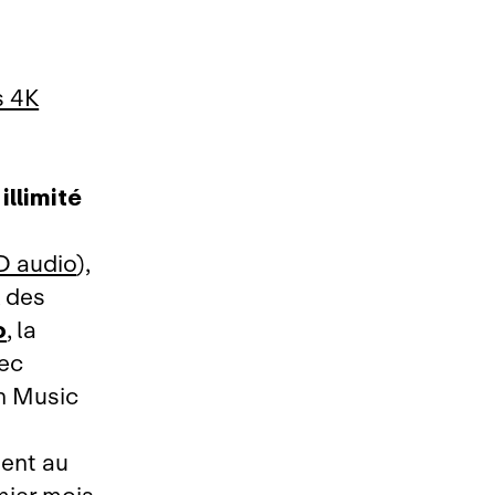
s 4K
llimité
D audio
),
, des
o
, la
vec
n Music
ent au