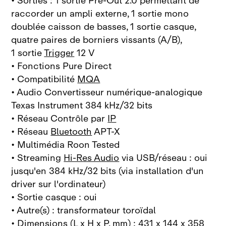
• Sorties : 1 sortie Pre‑Out 2.0 permettant de
raccorder un ampli externe, 1 sortie mono
doublée caisson de basses, 1 sortie casque,
quatre paires de borniers vissants (A/B),
1 sortie
Trigger
12 V
• Fonctions Pure Direct
• Compatibilité
MQA
• Audio Convertisseur numérique-analogique
Texas Instrument 384 kHz/32 bits
• Réseau Contrôle par
IP
• Réseau
Bluetooth
APT‑X
• Multimédia Roon Tested
• Streaming
Hi-Res Audio
via USB/réseau : oui
jusqu'en 384 kHz/32 bits (via installation d'un
driver sur l'ordinateur)
• Sortie casque : oui
• Autre(s) : transformateur toroïdal
• Dimensions (L x H x P, mm) : 431 x 144 x 358