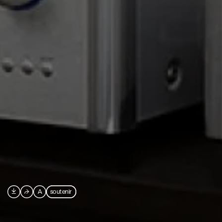

⮫
A
soutenir