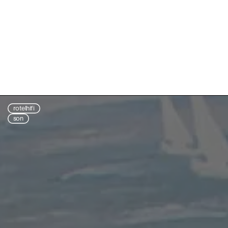
rotelhifi
son