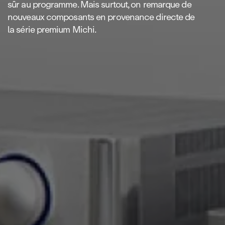
sûr au programme. Mais surtout, on remarque de
nouveaux composants en provenance directe de
la série premium Michi.