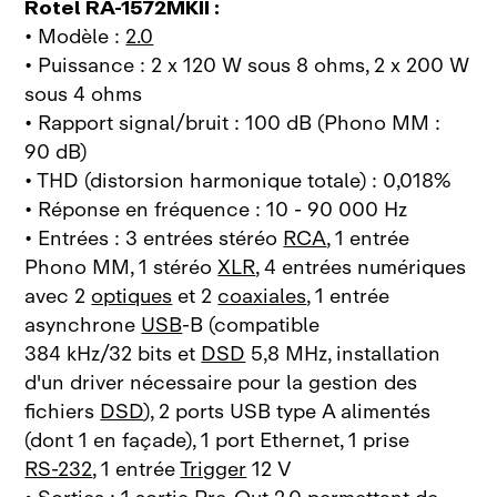
Rotel RA‑1572MKII :
• Modèle :
2.0
• Puissance : 2 x 120 W sous 8 ohms, 2 x 200 W
sous 4 ohms
• Rapport signal/bruit : 100 dB (Phono MM :
90 dB)
• THD (distorsion harmonique totale) : 0,018%
• Réponse en fréquence : 10 - 90 000 Hz
• Entrées : 3 entrées stéréo
RCA
, 1 entrée
Phono MM, 1 stéréo
XLR
, 4 entrées numériques
avec 2
optiques
et 2
coaxiales
, 1 entrée
asynchrone
USB
‑B (compatible
384 kHz/32 bits et
DSD
5,8 MHz, installation
d'un driver nécessaire pour la gestion des
fichiers
DSD
), 2 ports USB type A alimentés
(dont 1 en façade), 1 port Ethernet, 1 prise
RS‑232
, 1 entrée
Trigger
12 V