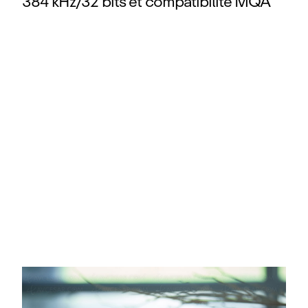
384 kHz/32 bits et compatibilité MQA