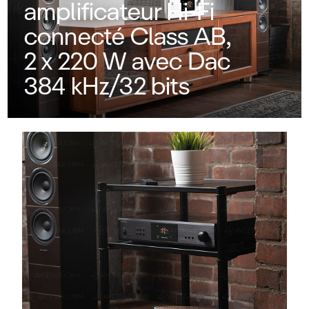
amplificateur Hi‑Fi
connecté Class AB,
2 x 220 W avec Dac
384 kHz/32 bits