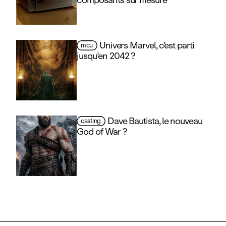
Univers Marvel, c’est parti
mcu
jusqu’en 2042 ?
Dave Bautista, le nouveau
casting
God of War ?