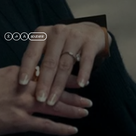

⮫
A
soutenir