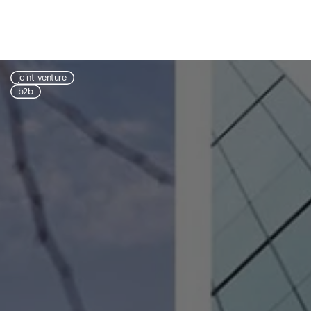
joint-venture
b2b