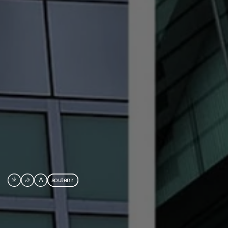

⮫
A
soutenir