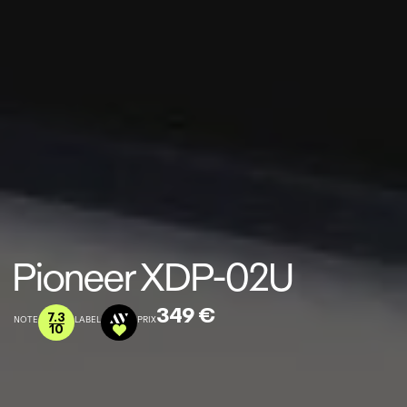
Pioneer XDP-02U
349 €
7.3
NOTE
LABEL
PRIX
10