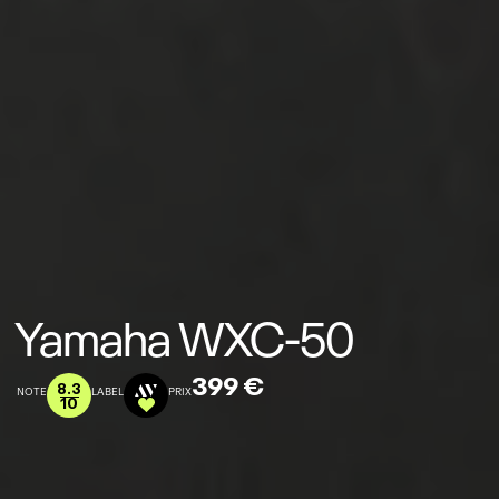
Yamaha WXC-50
399 €
8.3
NOTE
LABEL
PRIX
10