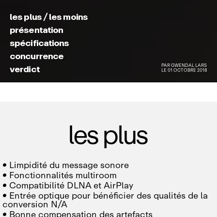
les plus / les moins
présentation
spécifications
concurrence
PAR
GWENDAL LARS
verdict
LE 01 OCTOBRE 2018
les plus

Limpidité du message sonore

Fonctionnalités multiroom

Compatibilité DLNA et AirPlay

Entrée optique pour bénéficier des qualités de la
conversion N/A

Bonne compensation des artefacts