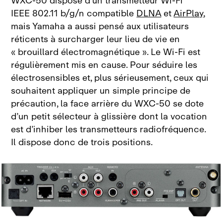
WXC‑50 dispose d’un transmetteur Wi‑Fi
IEEE
802.11
b/g/n compatible
DLNA
et
AirPlay
,
mais Yamaha a aussi pensé aux utilisateurs
réticents à surcharger leur lieu de vie en
«
brouillard électromagnétique
». Le Wi‑Fi est
régulièrement mis en cause. Pour séduire les
électrosensibles et, plus sérieusement, ceux qui
souhaitent appliquer un simple principe de
précaution, la face arrière du
WXC‑50 se dote
d’un petit sélecteur à glissière dont la vocation
est d’inhiber les transmetteurs radiofréquence.
Il dispose donc de trois positions.