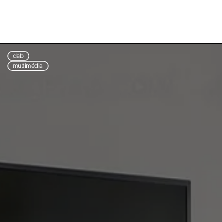
dab
multimédia