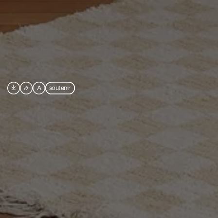

⮫
A
soutenir