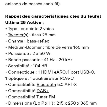
caisson de basses sans‑fil).
Rappel des caractéristiques clés du Teufel
Ultima 25 Active :
• Type : enceinte 2 voies
•
Tweeter
(s) : tissu 25 mm
• Charge :
bass-reflex
•
Médium
-
Boomer
: fibre de verre 165 mm
• Puissance : 2 x 50 W
• Bande passante : 41 Hz - 20 kHz
• Sensibilité : 104 dB
• Connectique : 1
HDMI
eARC
, 1 port
USB
‑C,
1
optique
et 1 auxiliaire sur
RCA
‑C
• Compatibilité
Bluetooth
5.0 APT-X
• Compatibilité
DAB+
• Compatibilité Tuner FM
• Dimensions (L x P x H) : 215 x 250 x 365 mm