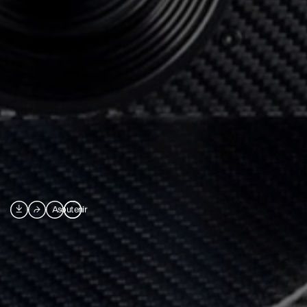

⮫
A
soutenir