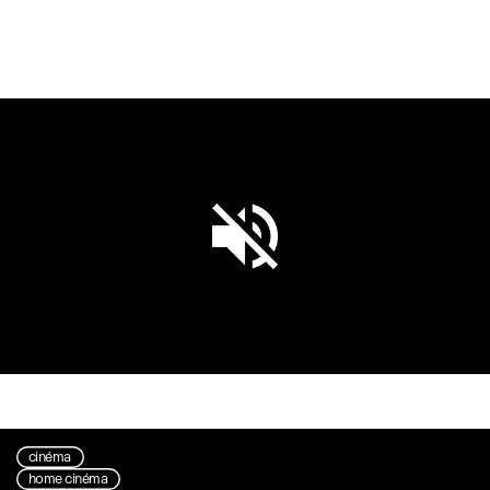
Unmute
Settings
cinéma
home cinéma