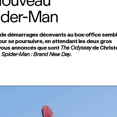
nouveau
ider‑Man
e de démarrages décevants au box‑office sembl
our se poursuivre, en attendant les deux gros
vous annoncés que sont
The Odyssey
de Christ
t
Spider‑Man : Brand New Day
.