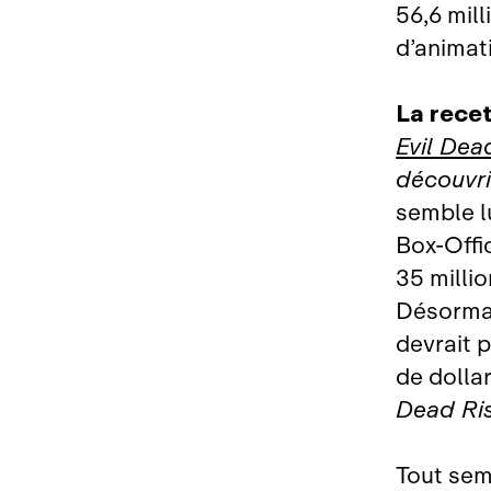
56,6 mill
d’animati
La recet
Evil Dea
découvri
semble lu
Box‑Offi
35 milli
Désormai
devrait 
de dollar
Dead Ri
Tout sem