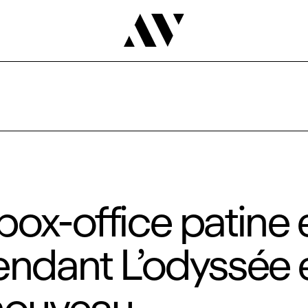
box‑office patine 
endant L’odyssée 