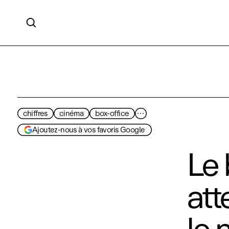

chiffres
cinéma
box-office
···
Ajoutez-nous à vos favoris Google
Le 
att