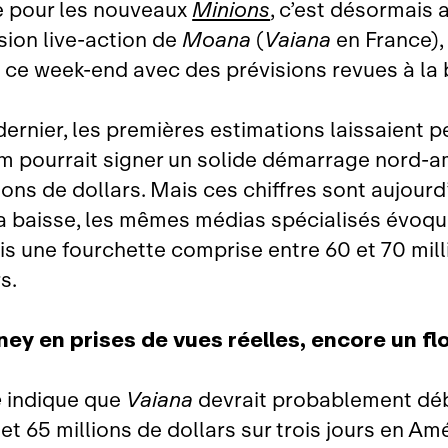
e pour les nouveaux
Minions
, c’est désormais 
sion live‑action de
Moana
(
Vaiana
en France), 
s ce week‑end avec des prévisions revues à la 
dernier, les premières estimations laissaient p
ilm pourrait signer un solide démarrage nord‑a
ions de dollars. Mais ces chiffres sont aujourd
la baisse, les mêmes médias spécialisés évoq
s une fourchette comprise entre 60 et 70 mill
s.
ney en prises de vues réelles, encore un fl
e
indique que
Vaiana
devrait probablement dé
et 65 millions de dollars sur trois jours en Am