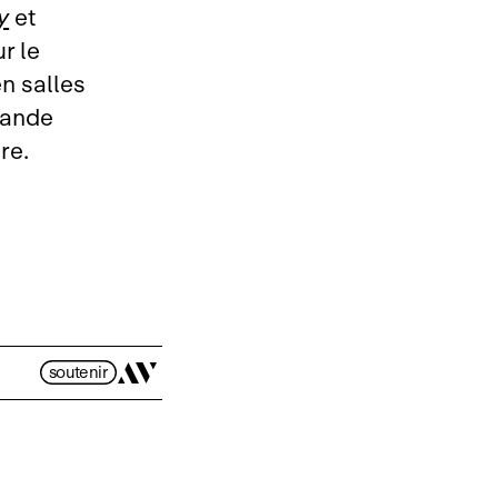
y
et
r le
en salles
grande
re.
soutenir