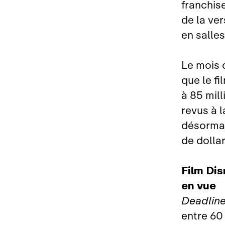
franchis
de la ver
en salle
Le mois 
que le f
à 85 mill
revus à 
désormai
de dollar
Film Dis
en vue
Deadlin
entre 60 