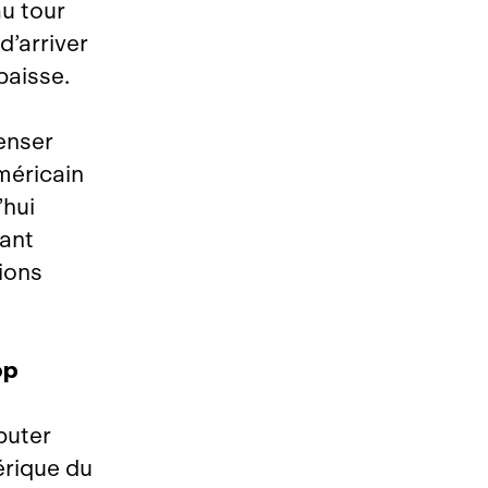
au tour
d’arriver
baisse.
enser
méricain
’hui
uant
ions
op
buter
érique du