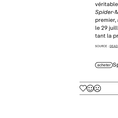
véritabl
Spider‑
premier, 
le 29 jui
tant la p
SOURCE :
DEAD
S
acheter