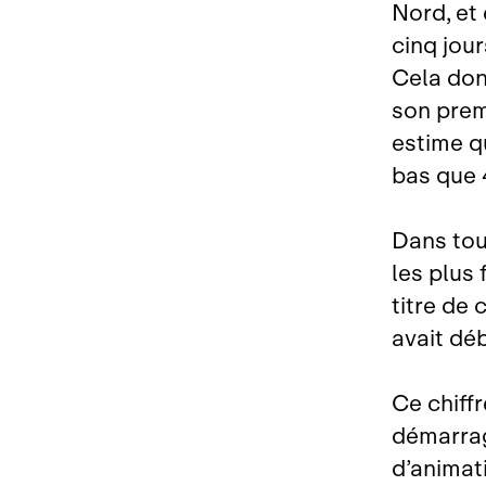
Nord, et 
cinq jour
Cela donn
son prem
estime q
bas que 
Dans tou
les plus 
titre de
avait déb
Ce chiff
démarrag
d’animati