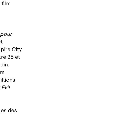
 film
 pour
et
mpire City
re 25 et
ain.
lm
llions
’
Evil
les des