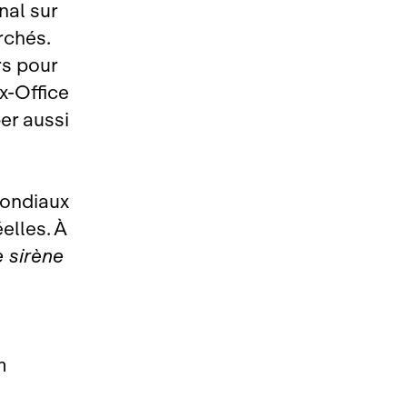
nal sur
rchés.
rs pour
x‑Office
er aussi
mondiaux
elles. À
e sirène
lm