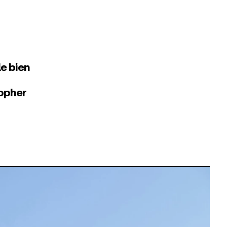
e bien
opher