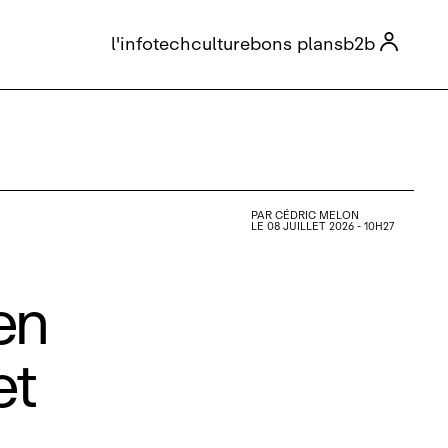

l'info
tech
culture
bons plans
b2b
PAR
CÉDRIC MELON
LE 08 JUILLET 2026 - 10H27
en
et