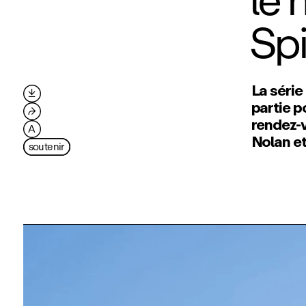
le 
Sp
La séri

partie p
⮫
rendez‑
A
Nolan e
soutenir