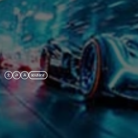

⮫
A
soutenir