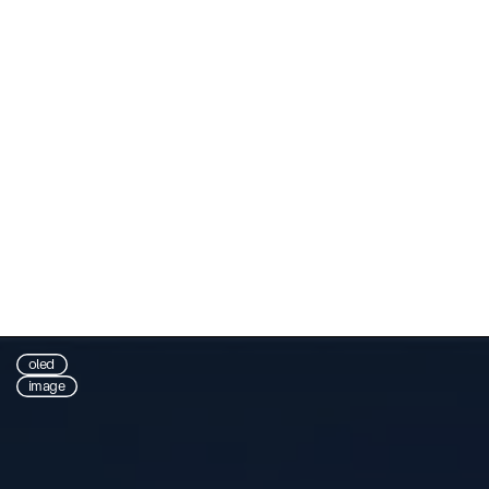
oled
image