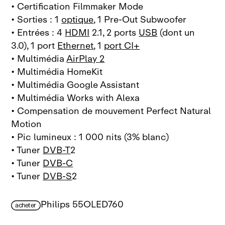
• Certification Filmmaker Mode
• Sorties : 1
optique
, 1 Pre‑Out Subwoofer
• Entrées : 4
HDMI
2.1, 2 ports
USB
(dont un
3.0), 1 port
Ethernet
, 1
port CI+
• Multimédia
AirPlay 2
• Multimédia HomeKit
• Multimédia Google Assistant
• Multimédia Works with Alexa
• Compensation de mouvement Perfect Natural
Motion
• Pic lumineux : 1 000 nits (3% blanc)
• Tuner
DVB‑T
2
• Tuner
DVB‑C
• Tuner
DVB‑S
2
Philips 55OLED760
acheter