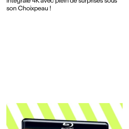
intégrale 4K avec plein de surprises sous
son Choixpeau !