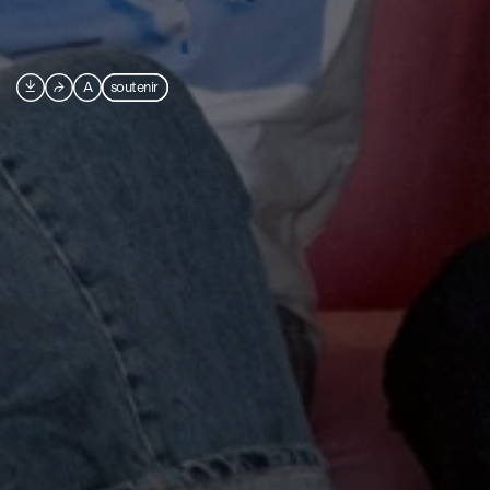

⮫
A
soutenir