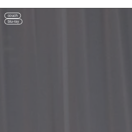
couch
blu-ray