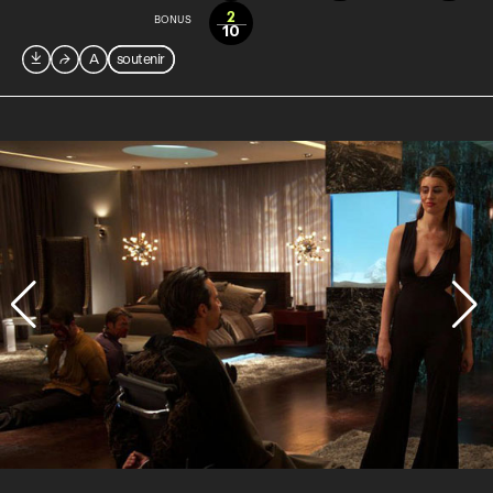
2
BONUS
10

⮫
A
soutenir