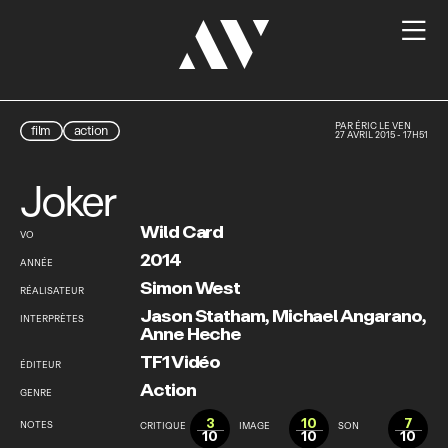

PAR
ÉRIC LE VEN
film
action
27 AVRIL 2015 - 17H51
Joker
Wild Card
VO
2014
ANNÉE
Simon West
RÉALISATEUR
Jason Statham
,
Michael Angarano
,
INTERPRÈTES
Anne Heche
TF1 Vidéo
ÉDITEUR
Action
GENRE
3
10
7
NOTES
CRITIQUE
IMAGE
SON
10
10
10