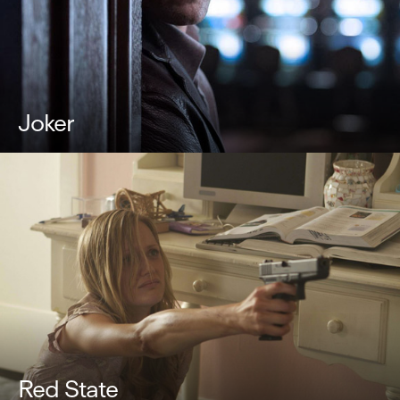
Joker
Red State