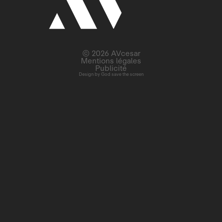
© 2026 AVcesar
Mentions légales
Publicité
Design by
God save the screen