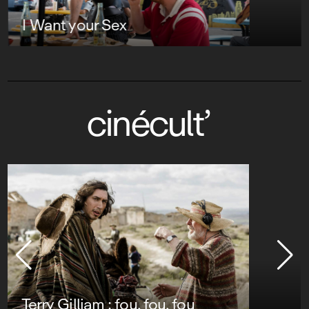
I Want your Sex
cinécult’
Terry Gilliam : fou, fou, fou