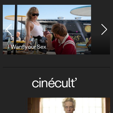
I Want your Sex
cinécult’