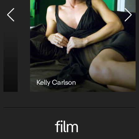
Kelly Carlson
film