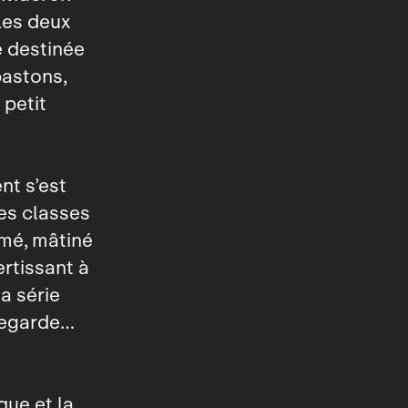
 Les deux
e destinée
bastons,
 petit
nt s’est
des classes
umé, mâtiné
ertissant à
la série
 regarde…
que et la