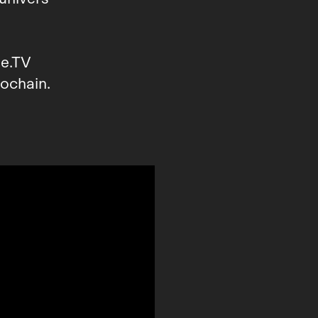
te.TV
rochain.