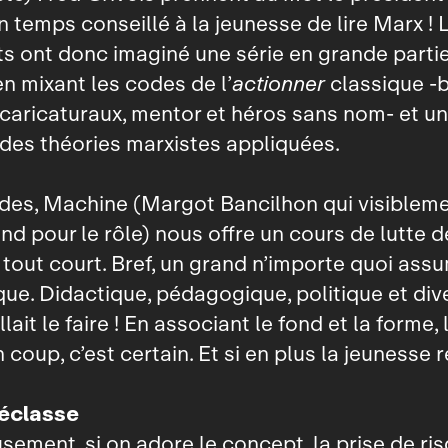
un temps conseillé à la jeunesse de lire Marx !
 ont donc imaginé une série en grande parti
en mixant les codes de l’
actionner
classique ‑
aricaturaux, mentor et héros sans nom‑ et un
es théories marxistes appliquées.
des, Machine (Margot Bancilhon qui visibleme
nd pour le rôle) nous offre un cours de lutte 
e tout court. Bref, un grand n’importe quoi ass
que. Didactique, pédagogique, politique et div
fallait le faire ! En associant le fond et la forme, 
n coup, c’est certain. Et si en plus la jeunesse
déclasse
ement, si on adore le concept, la prise de ris