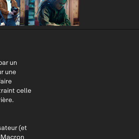
par un
r une
aire
raint celle
ière.
sateur (et
t Macron