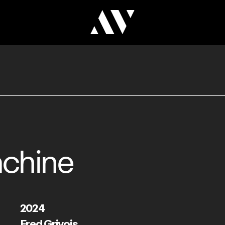
chine
2024
Fred Grivois