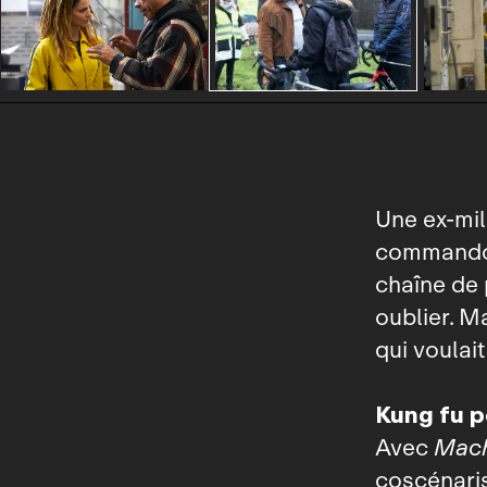
Une ex‑mil
commando 
chaîne de 
oublier. M
qui voulait
Kung fu 
Avec
Mach
coscénaris