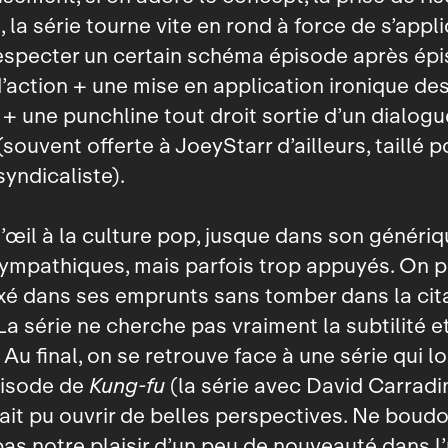
, la série tourne vite en rond à force de s’appl
especter un certain schéma épisode après épi
action + une mise en application ironique des
+ une punchline tout droit sortie d’un dialogu
souvent offerte à JoeyStarr d’ailleurs, taillé p
syndicaliste).
d’œil à la culture pop, jusque dans son généri
sympathiques, mais parfois trop appuyés. On p
é dans ses emprunts sans tomber dans la cita
La série ne cherche pas vraiment la subtilité et
u final, on se retrouve face à une série qui l
pisode de
Kung‑fu
(la série avec David Carradin
rait pu ouvrir de belles perspectives. Ne boud
pas notre plaisir d’un peu de nouveauté dans l