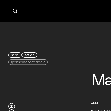

série
action
sponsoriser cet article
Ma
ANNÉE

RÉALISATEUR