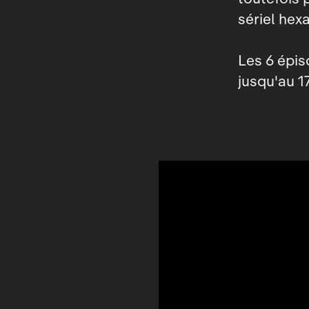
sériel hex
Les 6 épi
jusqu'au 17