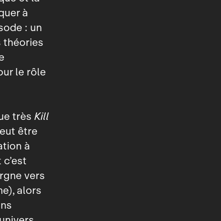
iquer à
sode : un
 théories
e
our le rôle
que très
Kill
eut être
tion à
 c’est
orgne vers
e), alors
ons
’univers