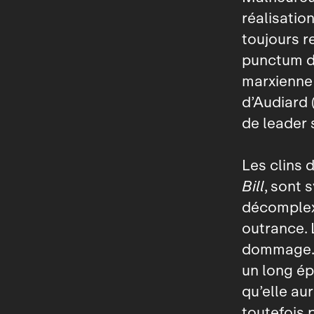
réalisation
toujours r
punctum d’
marxienne 
d’Audiard (
de leader 
Les clins 
Bill
, sont 
décomplex
outrance. 
dommage. A
un long é
qu’elle au
toutefois 