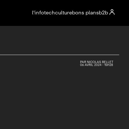

l'info
tech
culture
bons plans
b2b
PAR
NICOLAS BELLET
06 AVRIL 2024 - 15H28