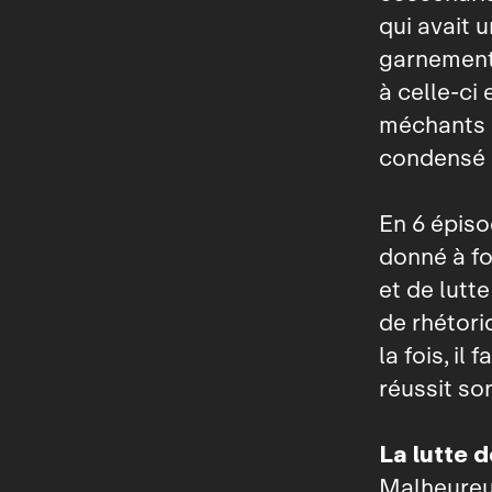
qui avait 
garnements
à celle‑ci 
méchants c
condensé d
En 6 épiso
donné à fo
et de lutt
de rhétori
la fois, il 
réussit so
La lutte 
Malheureus