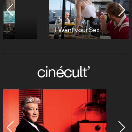
I Want your Sex
cinécult’