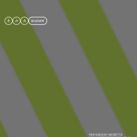

⮫
A
soutenir
PAR
VINCENT MORETTE