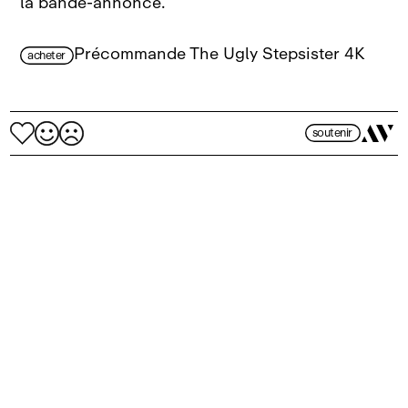
la bande‑annonce.
Précommande The Ugly Stepsister 4K
acheter
soutenir