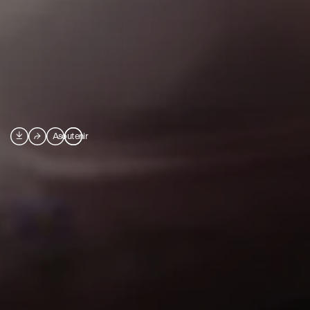

⮫
A
soutenir