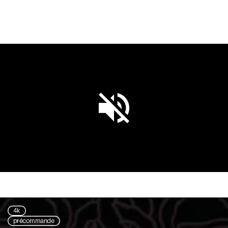
Unmute
Settings
4k
précommande