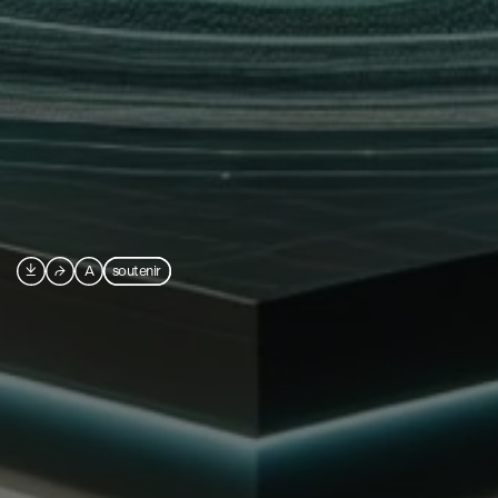

⮫
A
soutenir