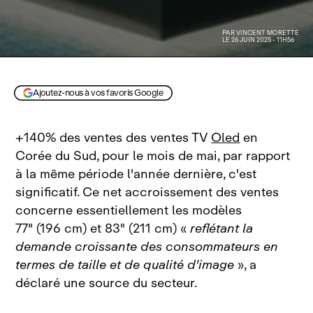
PAR
VINCENT MORETTE
LE 26 JUIN 2025 - 11H56
Image générée par IA
Ajoutez-nous à vos favoris Google
+140% des ventes des ventes TV
Oled
en
Corée du Sud, pour le mois de mai, par rapport
à la même période l'année dernière, c'est
significatif. Ce net accroissement des ventes
concerne essentiellement les
modèles
77" (196 cm) et 83" (211 cm) «
reflétant la
demande croissante des consommateurs en
termes de taille et de qualité d'image
», a
déclaré une source du secteur.