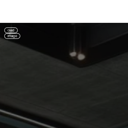
oled
image