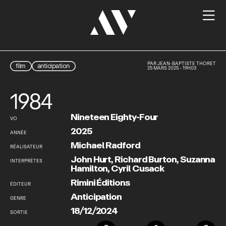

PAR
JEAN-BAPTISTE THORET
film
anticipation
25 MARS 2025 - 19H03
1984
Nineteen Eighty-Four
VO
2025
ANNÉE
Michael Radford
RÉALISATEUR
John Hurt
,
Richard Burton
,
Suzanna
INTERPRÈTES
Hamilton
,
Cyril Cusack
Rimini Éditions
ÉDITEUR
Anticipation
GENRE
18/12/2024
SORTIE