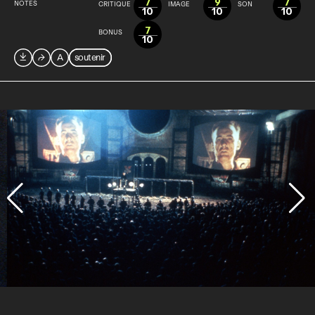
7
9
7
NOTES
CRITIQUE
IMAGE
SON
10
10
10
7
BONUS
10

⮫
A
soutenir