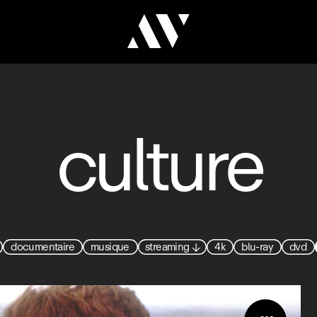
culture
documentaire
musique
streaming
↓
4k
blu-ray
dvd