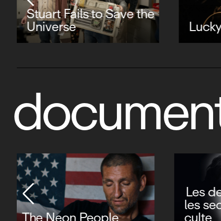
Stuart Fails to Save the
Universe
Luck
document
L'or à bout de bras
Beatl