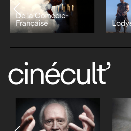
De la Comédie-
Française
L'ody
cinécult’