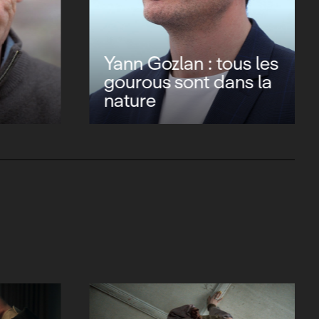
Yann Gozlan : tous les
gourous sont dans la
nature