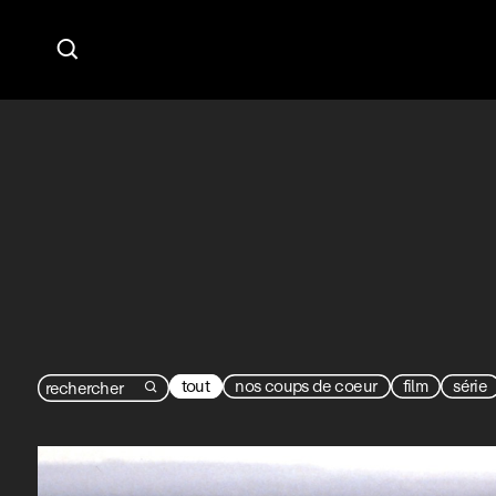

tout
nos coups de coeur
film
série
