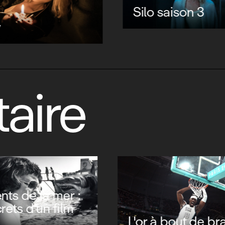
Silo saison 3
y
aire
Kerviel : un trad
milliards
es '64