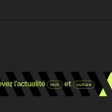
ez l’actualité
et
tech
culture