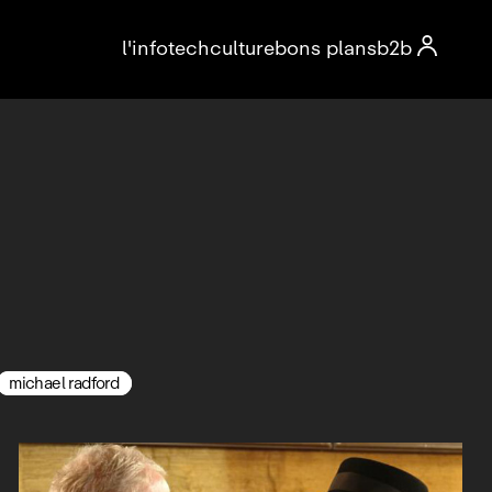

l'info
tech
culture
bons plans
b2b
michael radford