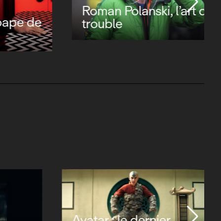
Roman Polanski, l’art du
ape de
trouble
Avatar : le dernier