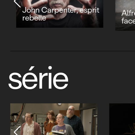
John Carpenter, esprit
Alfre
rebelle
face 
série