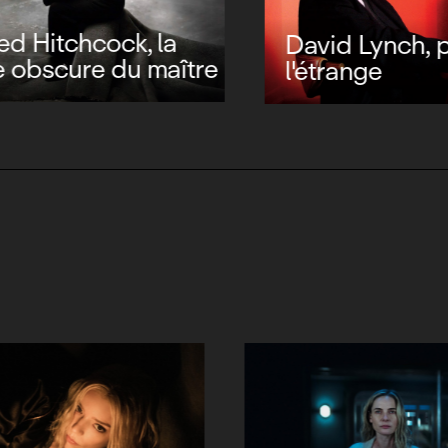
d Hitchcock, la
David Lynch, p
obscure du maître
l'étrange