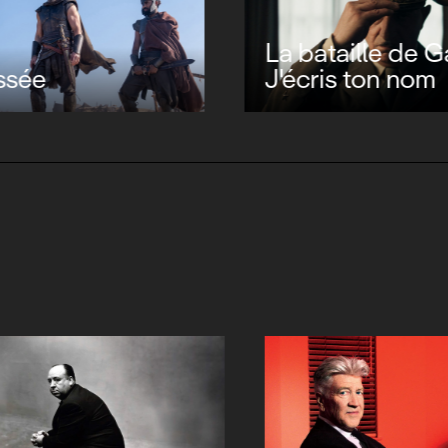
La bataille de Ga
ssée
J'écris ton nom