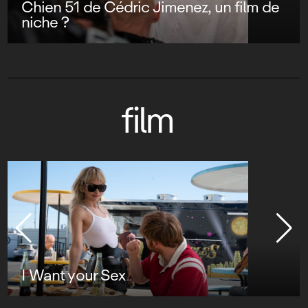
Chien 51 de Cédric Jimenez, un film de
niche ?
film
I Want your Sex