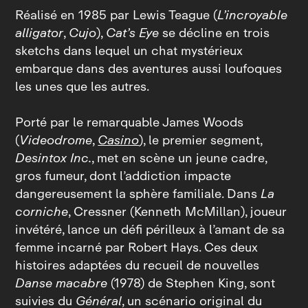
Réalisé en 1985 par Lewis Teague (
L’incroyable
alligator
,
Cujo
),
Cat’s Eye
se décline en trois
sketchs dans lequel un chat mystérieux
embarque dans des aventures aussi loufoques
les unes que les autres.
Porté par le remarquable James Woods
(
Videodrome
,
Casino
), le premier segment,
Desintox Inc.
, met en scène un jeune cadre,
gros fumeur, dont l’addiction impacte
dangereusement la sphère familiale. Dans
La
corniche
, Cressner (Kenneth McMillan), joueur
invétéré, lance un défi périlleux à l’amant de sa
femme incarné par Robert Hays. Ces deux
histoires adaptées du recueil de nouvelles
Danse macabre
(1978) de Stephen King, sont
suivies du
Général
, un scénario original du