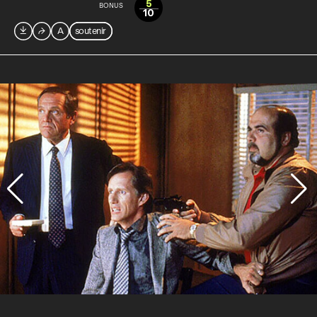
5
BONUS
10

⮫
A
soutenir