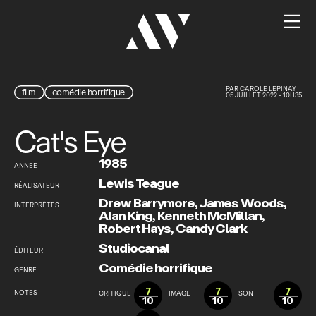

PAR
CAROLE LÉPINAY
film
comédie horrifique
05 JUILLET 2022 - 10H35
Cat's Eye
1985
ANNÉE
Lewis Teague
RÉALISATEUR
Drew Barrymore
,
James Woods
,
INTERPRÈTES
Alan King
,
Kenneth McMillan
,
Robert Hays
,
Candy Clark
Studiocanal
ÉDITEUR
Comédie horrifique
GENRE
7
7
7
NOTES
CRITIQUE
IMAGE
SON
10
10
10