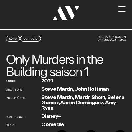

PAR
CARINA RAMON
série
comédie
07 AVRIL 2023 - 12H35
Only Murders in the
Building saison 1
2021
ANNÉE
Steve Martin
,
John Hoffman
CRÉATEURS
Steve Martin
,
Martin Short
,
Selena
INTERPRÈTES
Gomez
,
Aaron Dominguez
,
Amy
Ryan
Disney+
PLATEFORME
Comédie
GENRE