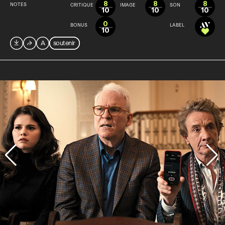
8
8
8
NOTES
CRITIQUE
IMAGE
SON
10
10
10
0
BONUS
LABEL
10

⮫
A
soutenir