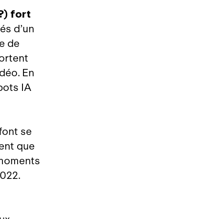
) fort
és d’un
ge de
ortent
déo. En
bots IA
font se
ment que
 moments
 2022.