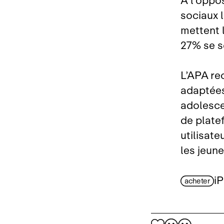
À l’oppo
sociaux 
mettent 
27% se s
L’APA re
adaptées
adolesce
de plate
utilisate
les jeun
i
acheter