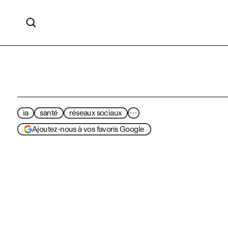

ia
santé
réseaux sociaux
···
Ajoutez-nous à vos favoris Google