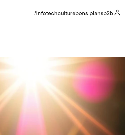

l'info
tech
culture
bons plans
b2b