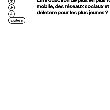
L’introduction de plus en plus t

mobile, des réseaux sociaux et d
⮫
délétère pour les plus jeunes ?
A
soutenir