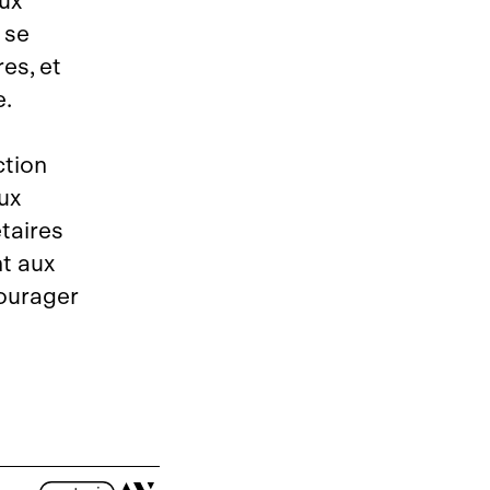
aux
 se
es, et
e.
ction
ux
taires
nt aux
courager