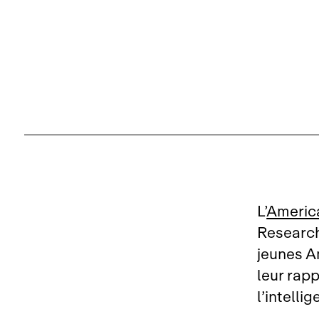
L’
Americ
Research
jeunes A
leur rap
l’intellig