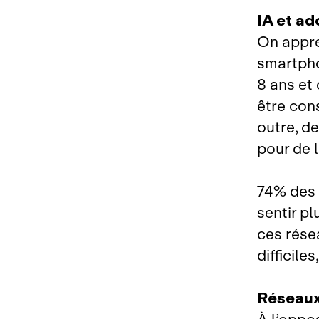
IA et ad
On appre
smartpho
8 ans et
être con
outre, de
pour de l
74% des 
sentir pl
ces rése
difficile
Réseaux