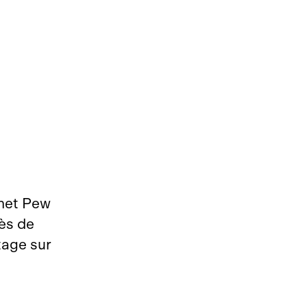
inet Pew
ès de
tage sur