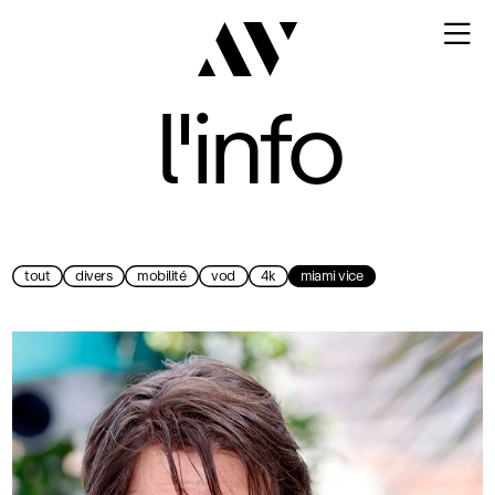

l'info
tout
divers
mobilité
vod
4k
miami vice