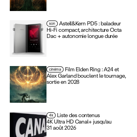
Astell&Kern PD5 : baladeur
son
Hi‑Fi compact, architecture Octa
Dac + autonomie longue durée
Film Elden Ring : A24 et
cinéma
Alex Garland bouclent le tournage,
sortie en 2028
Liste des contenus
4k
4K Ultra HD Canal+ jusqu'au
31 août 2026