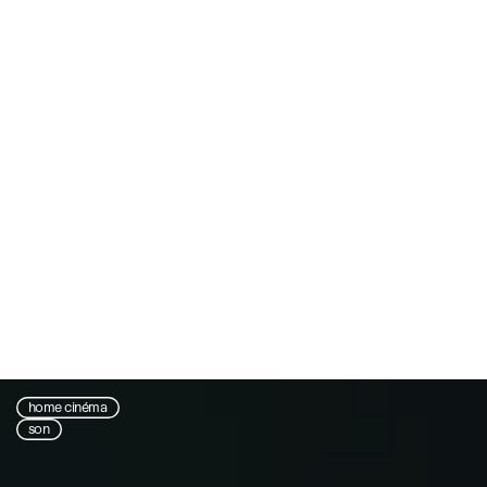
home cinéma
son