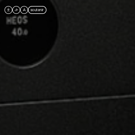

⮫
A
soutenir