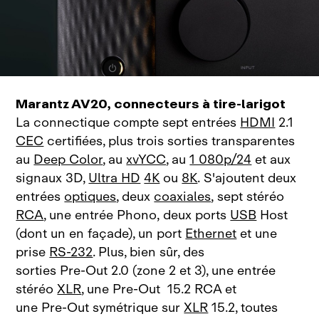
Marantz AV20, connecteurs à tire‑larigot
La connectique compte sept entrées
HDMI
2.1
CEC
certifiées, plus trois sorties transparentes
au
Deep Color
, au
xvYCC
, au
1 080p/24
et aux
signaux 3D,
Ultra HD
4K
ou
8K
. S'ajoutent deux
entrées
optiques
, deux
coaxiales
, sept stéréo
RCA
, une entrée Phono, deux ports
USB
Host
(dont un en façade), un port
Ethernet
et une
prise
RS‑232
. Plus, bien sûr, des
sorties Pre‑Out 2.0 (zone 2 et 3), une entrée
stéréo
XLR
, une Pre‑Out 15.2 RCA et
une Pre‑Out symétrique sur
XLR
15.2, toutes