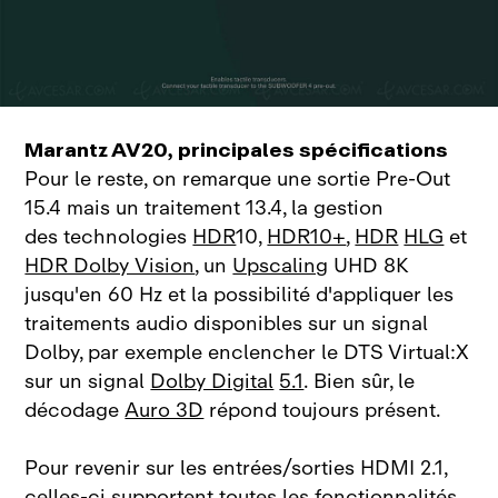
Marantz AV20, principales spécifications
Pour le reste, on remarque une sortie Pre‑Out
15.4 mais un traitement 13.4, la gestion
des technologies
HDR
10,
HDR10+
,
HDR
HLG
et
HDR Dolby Vision
, un
Upscaling
UHD 8K
jusqu'en 60 Hz et la possibilité d'appliquer les
traitements audio disponibles sur un signal
Dolby, par exemple enclencher le DTS Virtual:X
sur un signal
Dolby Digital
5.1
. Bien sûr, le
décodage
Auro 3D
répond toujours présent.
Pour revenir sur les entrées/sorties HDMI 2.1,
celles‑ci supportent toutes les fonctionnalités