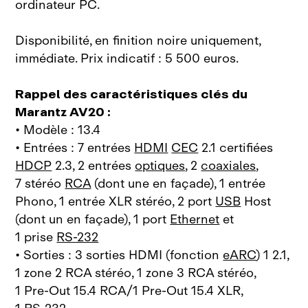
ordinateur PC.
Disponibilité, en finition noire uniquement,
immédiate. Prix indicatif : 5 500 euros.
Rappel des caractéristiques clés du
Marantz AV20 :
• Modèle : 13.4
• Entrées : 7 entrées
HDMI
CEC
2.1 certifiées
HDCP
2.3, 2 entrées
optiques
, 2
coaxiales
,
7 stéréo
RCA
(dont une en façade), 1 entrée
Phono, 1 entrée XLR stéréo, 2 port
USB
Host
(dont un en façade), 1 port
Ethernet
et
1 prise
RS‑232
• Sorties : 3 sorties HDMI (fonction
eARC
) 1 2.1,
1 zone 2 RCA stéréo, 1 zone 3 RCA stéréo,
1 Pre‑Out 15.4 RCA/1 Pre‑Out 15.4 XLR,