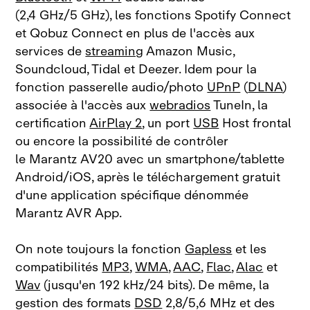
(2,4 GHz/5 GHz), les fonctions Spotify Connect
et Qobuz Connect en plus de l'accès aux
services de
streaming
Amazon Music,
Soundcloud, Tidal et Deezer. Idem pour la
fonction passerelle audio/photo
UPnP
(
DLNA
)
associée à l'accès aux
webradios
TuneIn, la
certification
AirPlay 2
, un port
USB
Host frontal
ou encore la possibilité de contrôler
le Marantz AV20 avec un smartphone/tablette
Android/iOS, après le téléchargement gratuit
d'une application spécifique dénommée
Marantz AVR App.
On note toujours la fonction
Gapless
et les
compatibilités
MP3
,
WMA
,
AAC
,
Flac
,
Alac
et
Wav
(jusqu'en 192 kHz/24 bits). De même, la
gestion des formats
DSD
2,8/5,6 MHz et des