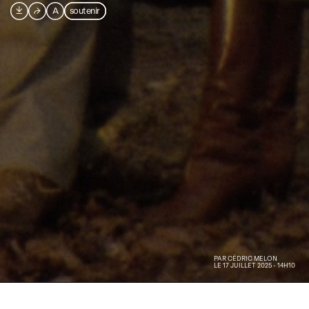

⮫
A
soutenir
PAR
CÉDRIC MELON
LE 17 JUILLET 2025 - 14H10
Le premier Amityville, avec James Brolin et Margot Kidder, a été un succès au box-office en 1979,
rapportant 86,4 millions de dollars de recettes mondiales