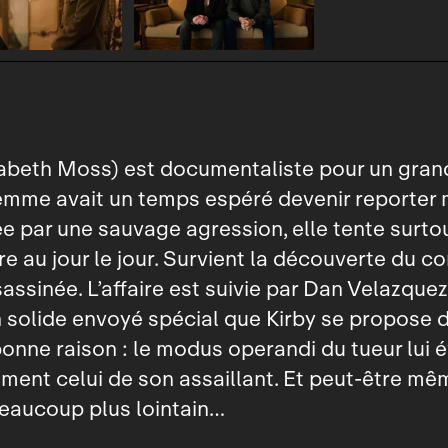
sabeth Moss) est documentaliste pour un grand
emme avait un temps espéré devenir reporter 
e par une sauvage agression, elle tente surto
re au jour le jour. Survient la découverte du c
ssinée. L’affaire est suivie par Dan Velazque
 solide envoyé spécial que Kirby se propose d
onne raison : le modus operandi du tueur lui 
lement celui de son assaillant. Et peut‑être mê
eaucoup plus lointain…