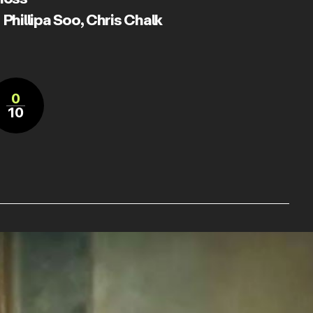
,
Phillipa Soo
,
Chris Chalk
0
10