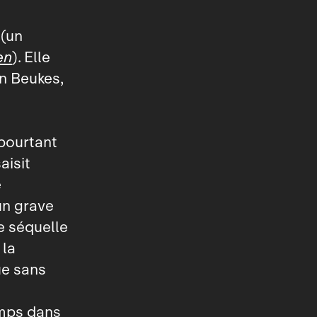
 (un
en
). Elle
n Beukes,
 pourtant
aisit
e
un grave
e séquelle
 la
e sans
emps dans