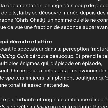
 la documentation, change d’un coup de place
de cils, Kirby se découvre mariée depuis des
aphe (Chris Chalk), un homme qu’elle ne conn
ue de vue une fraction de seconde auparavan
qui déroute et attire
ant le spectateur dans la perception fractur
Shining Girls
déroute beaucoup. Et prend le t
multiples énigmes qui, d'épisode en épisode,
sent. On ne pourra hélas pas plus avancer dans
de spoilers majeurs, simplement souligner qu’e
ne tonalité assez inattendue.
te perturbante et originale ambiance d'incert
rls
se révèle au
finish
un peu frustrante. Parce 