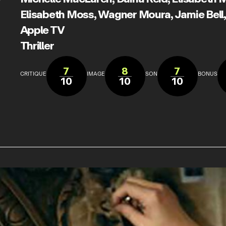
Elisabeth Moss
,
Wagner Moura
,
Jamie Bell
Apple TV
Thriller
7
8
7
CRITIQUE
IMAGE
SON
BONUS
10
10
10