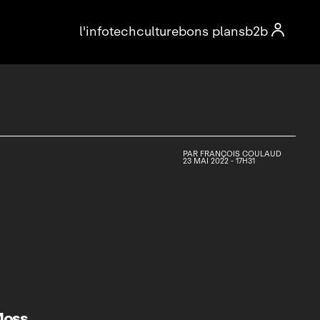

l'info
tech
culture
bons plans
b2b
PAR
FRANÇOIS COULAUD
23 MAI 2022 - 17H31
Moss