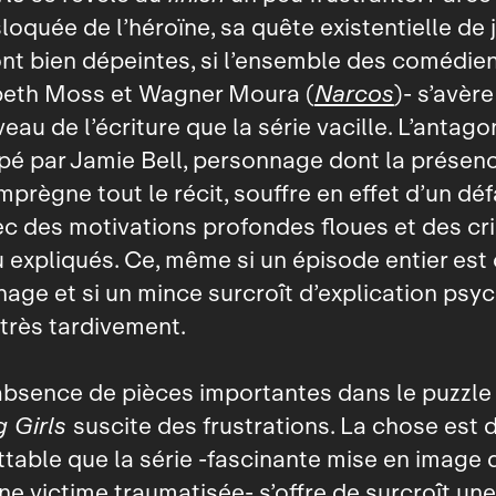
loquée de l’héroïne, sa quête existentielle de j
nt bien dépeintes, si l’ensemble des comédie
abeth Moss et Wagner Moura (
Narcos
)‑ s’avère
veau de l’écriture que la série vacille. L’antago
pé par Jamie Bell, personnage dont la présen
mprègne tout le récit, souffre en effet d’un dé
c des motivations profondes floues et des cr
 expliqués. Ce, même si un épisode entier est
age et si un mince surcroît d’explication psy
très tardivement.
l'absence de pièces importantes dans le puzzl
g Girls
suscite des frustrations. La chose est 
ttable que la série ‑fascinante mise en image d
ne victime traumatisée‑ s’offre de surcroît une