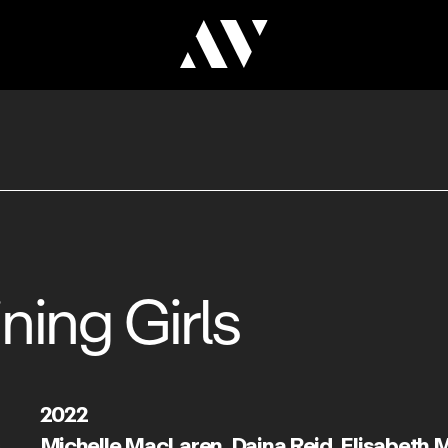
ning Girls
2022
Michelle MacLaren
,
Daina Reid
,
Elisabeth 
S