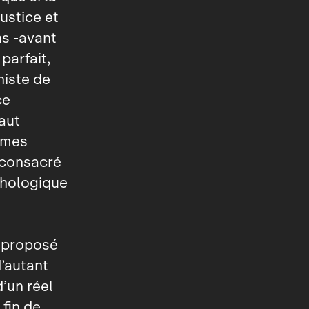
ustice et
ns ‑avant
 parfait,
niste de
ce
faut
imes
 consacré
chologique
e proposé
d’autant
’un réel
 fin de