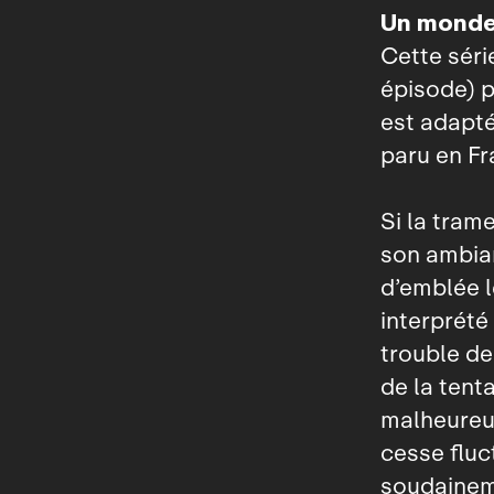
Un monde
Cette séri
épisode) p
est adapt
paru en Fr
Si la tram
son ambian
d’emblée l
interprété
trouble de
de la tent
malheureu
cesse fluct
soudainem