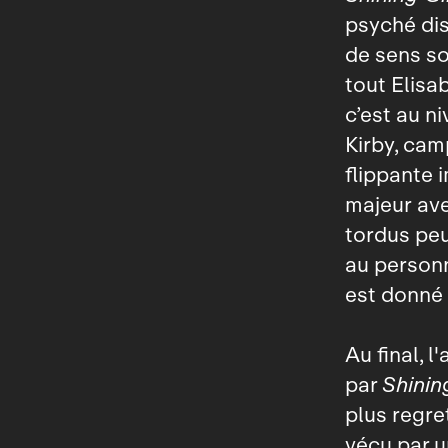
psyché dis
de sens so
tout Elis
c’est au ni
Kirby, cam
flippante i
majeur ave
tordus peu
au personn
est donné 
Au final, 
par
Shinin
plus regre
vécu par u