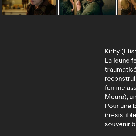
Kirby (Eli
La jeune f
traumatisé
reconstrui
femme assa
Moura), un
Pour une b
irrésistib
souvenir b