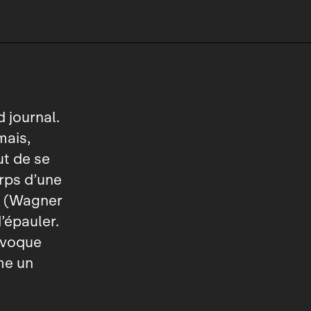
 journal.
mais,
ut de se
orps d’une
z (Wagner
’épauler.
évoque
me un