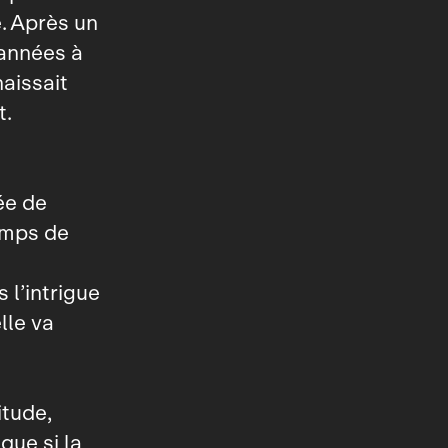
. Après un
 années à
aissait
t.
ée de
emps de
 l’intrigue
lle va
itude,
que si la