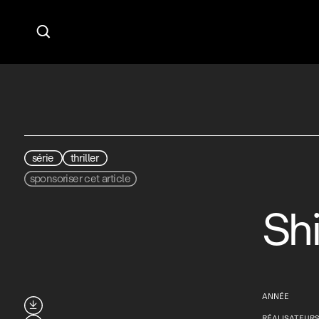

série
thriller
sponsoriser cet article
Shi
ANNÉE

RÉALISATEUR