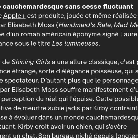
 cauchemardesque sans cesse fluctuant
e
Apple+
est produite, jouée et même réalisée
ar Elisabeth Moss (
Handmaid's Rale
,
Mad M
ée d’un roman américain éponyme signé Laure
ance sous le titre
Les lumineuses
.
e de
Shining Girls
a une allure classique, c'est
ce étrange, sorte d’élégance poisseuse, qui s
e spectateur. D’autant plus que le personnag
 par Elisabeth Moss souffre manifestement d’
 perception du réel qui l'épuise. Cette possibl
ative de meurtre subie jadis par Kirby contraint
se à évoluer dans un monde cauchemardesqu
uant. Kirby croit avoir un chien, qui s’avère
ent un chat. Son bureau, niché depuis longt