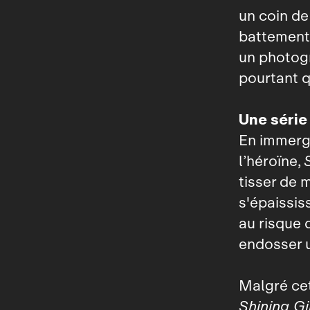
un coin de
battement 
un photogr
pourtant q
Une série 
En immerge
l’héroïne,
tisser de 
s'épaissis
au risque 
endosser u
Malgré cet
Shining Gi