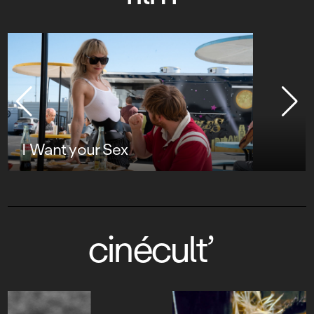
I Want your Sex
cinécult’