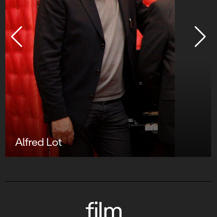
Alfred Lot
film