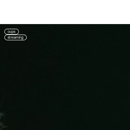
oups
streaming