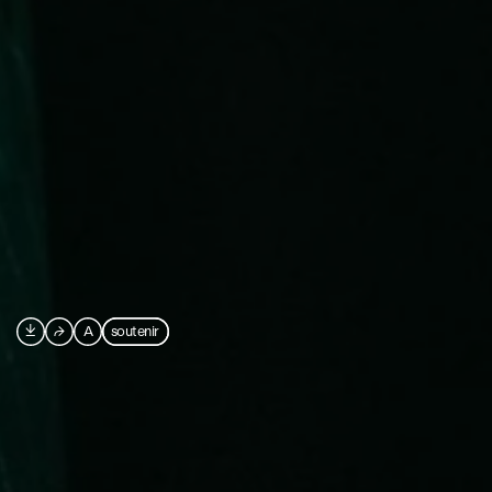

⮫
A
soutenir