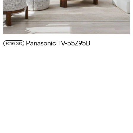
Panasonic TV‑55Z95B
écran plat