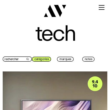

tech
catégories
marques
notes

9.4
10