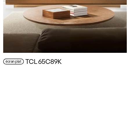
TCL 65C89K
écran plat