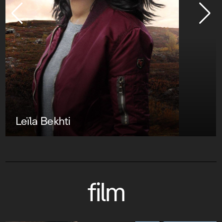
Leïla Bekhti
film