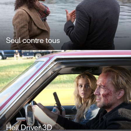
Seul contre tous
Hell Driver 3D