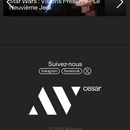
Star Wars : Visions Présente - Le
Neuvième Jedi
Suivez-nous
Instagram
Facebook
© 2026 AVcesar