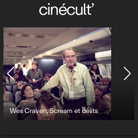
cinécult’
Wes Craven, Scream et délits