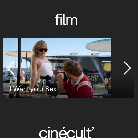
film
I Want your Sex
cinécult’