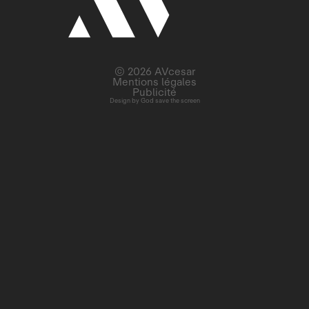
© 2026 AVcesar
Mentions légales
Publicité
Design by
God save the screen