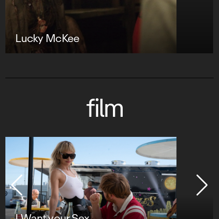
Lucky McKee
film
I Want your Sex