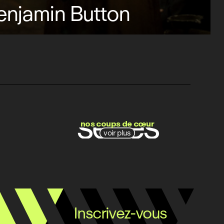
Benjamin Button
films
séries
nos coups de cœur
voir plus
docs
Inscrivez-vous