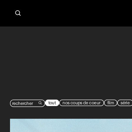

tout
nos coups de coeur
film
série
