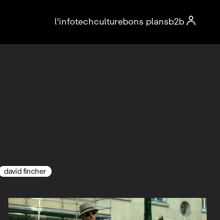

l'info
tech
culture
bons plans
b2b
david fincher