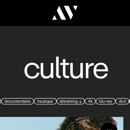
culture
documentaire
musique
streaming
↓
4k
blu-ray
dvd