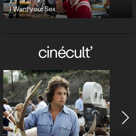
I Want your Sex
cinécult’