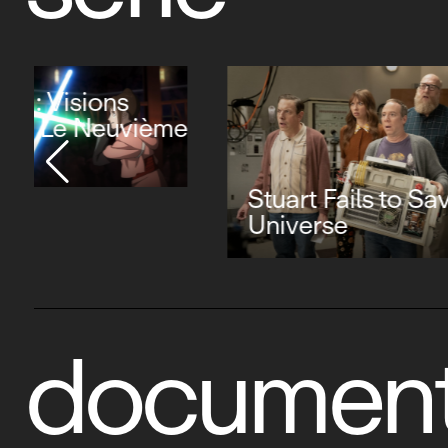
Stuart Fails to Save the
Universe
Luck
document