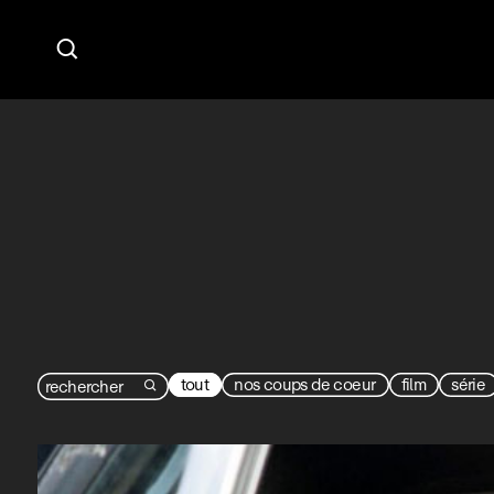

tout
nos coups de coeur
film
série
