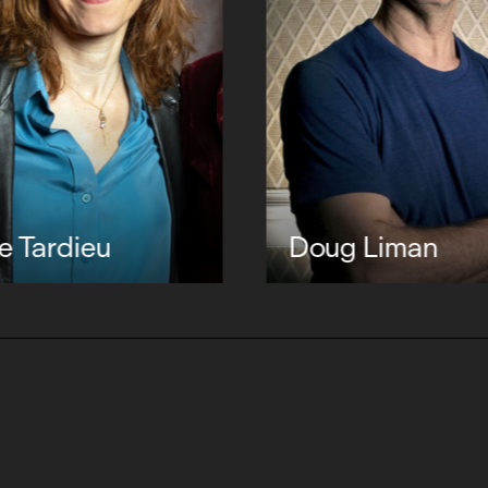
e Tardieu
Doug Liman