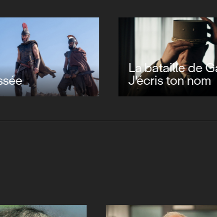
La bataille de Ga
ssée
J'écris ton nom
John Carpenter,
rebelle