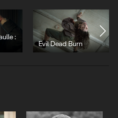
ulle :
Evil Dead Burn
 esprit
Freddy : dormir et
mourir