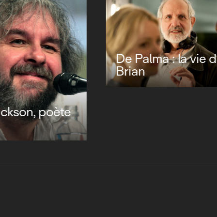
Resnais, la
re imaginaire