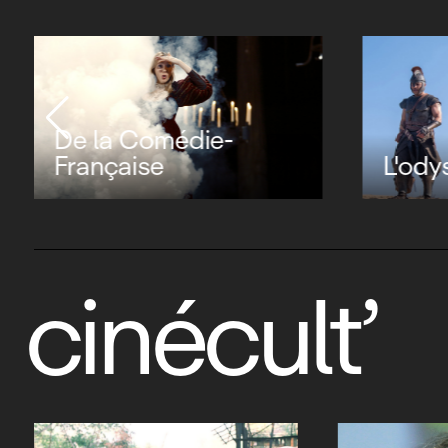
De la Comédie-
Française
L'ody
cinécult’