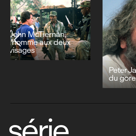
De Palma : la vie de
Brian
Alain 
mémoi
série