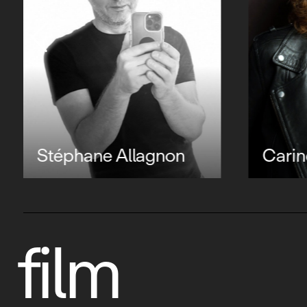
Stéphane Allagnon
Carin
film