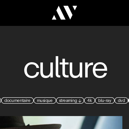
culture
documentaire
musique
streaming
↓
4k
blu-ray
dvd