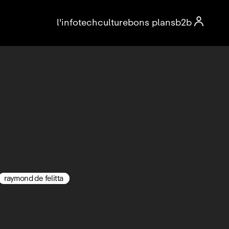

l'info
tech
culture
bons plans
b2b
raymond de felitta