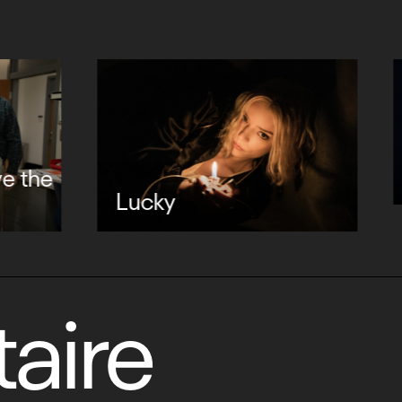
Silo saison 3
y
aire