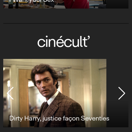
cinécult’
Dirty Harry, justice façon Seventies