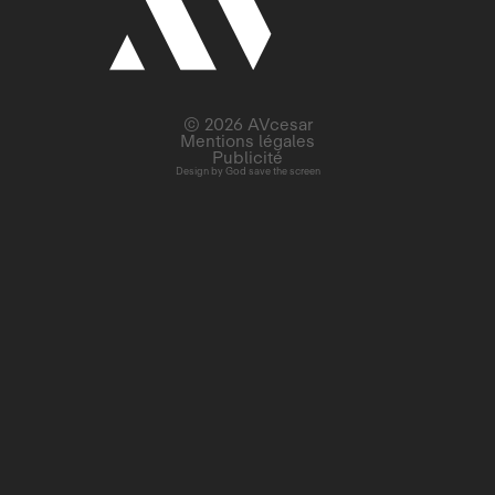
© 2026 AVcesar
Mentions légales
Publicité
Design by
God save the screen