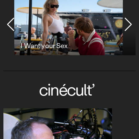
I Want your Sex
cinécult’