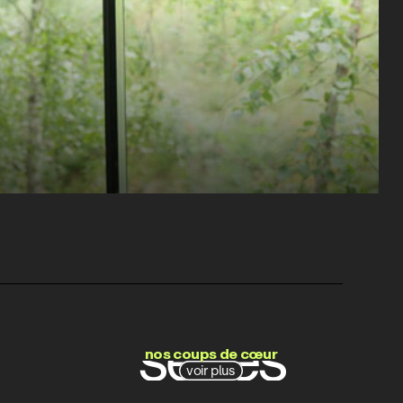
films
séries
nos coups de cœur
voir plus
docs