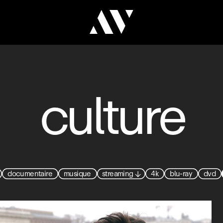
culture
documentaire
musique
streaming
↓
4k
blu-ray
dvd