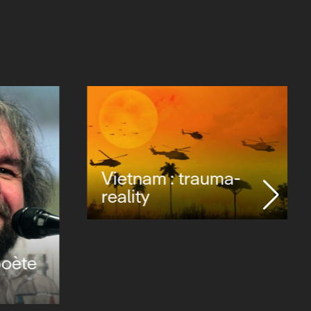
Vietnam : trauma-
reality
poète