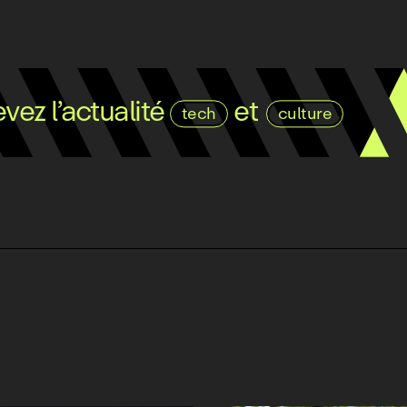
ez l’actualité
et
tech
culture