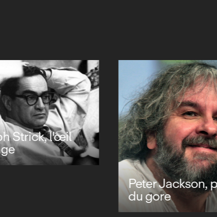
 Strick, l'œil
age
Peter Jackson, 
du gore