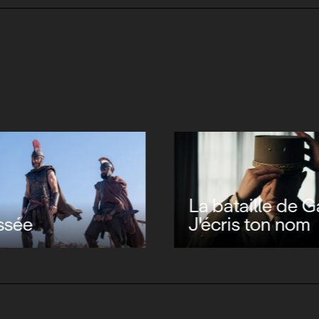
La bataille de Ga
ssée
J'écris ton nom