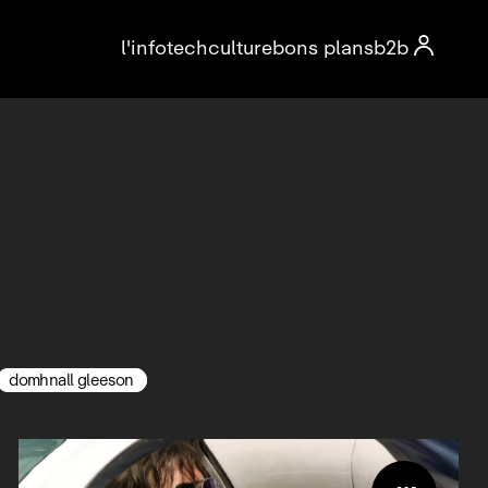

l'info
tech
culture
bons plans
b2b
domhnall gleeson