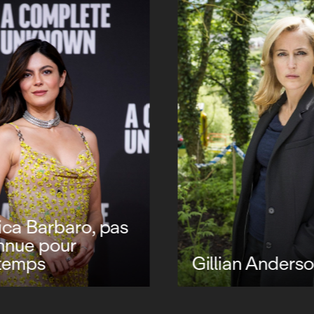
a Barbaro, pas
nue pour
temps
Gillian Anderso