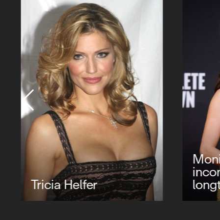
Monic
incon
Tricia Helfer
long