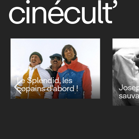
cinécult’
Le Splendid, les
Joseph
copains d’abord !
sauv