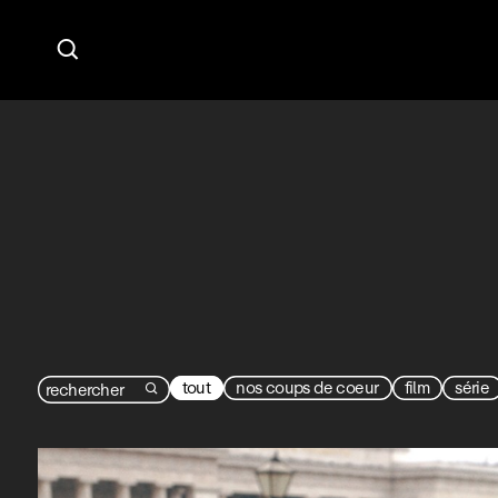

tout
nos coups de coeur
film
série
