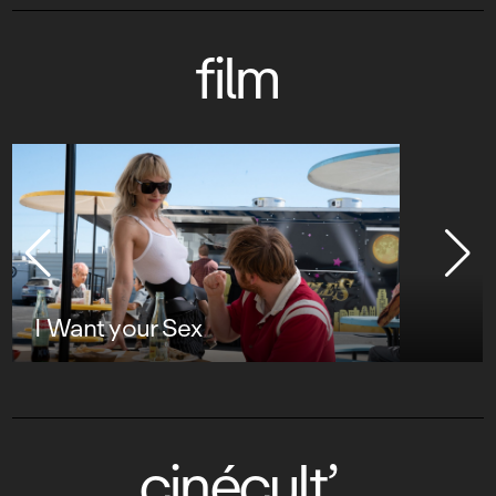
film
I Want your Sex
cinécult’