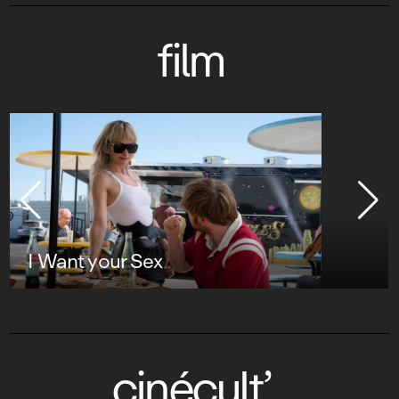
film
I Want your Sex
cinécult’